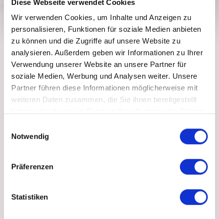
Diese Webseite verwendet Cookies
Seit über 10 Jahren!
Wir verwenden Cookies, um Inhalte und Anzeigen zu
Wir sind ein junges Team aus Remscheid, und
personalisieren, Funktionen für soziale Medien anbieten
wir lieben unsere Arbeit. Wir, als Ihre Beauty-
zu können und die Zugriffe auf unsere Website zu
Experten beraten Sie in allen Tehmen rund um
analysieren. Außerdem geben wir Informationen zu Ihrer
IPL – Dauerhafte Haarentfernung, Make-Up,
Verwendung unserer Website an unsere Partner für
Massagen, Gesichtsbehandlungen, Teenager
soziale Medien, Werbung und Analysen weiter. Unsere
Behandlungen und Depilation/Warmwachs.
Partner führen diese Informationen möglicherweise mit
weiteren Daten zusammen, die Sie ihnen bereitgestellt
Unsere Diesntleistungen sind nicht nur für die
haben oder die sie im Rahmen Ihrer Nutzung der Dienste
äußerliche Schönheit, sondern auch für eine
gesammelt haben.
Einwilligungsauswahl
tiefere Beziehung zu sich selbst zu finden und
Notwendig
zu pflegen. Unsere Lebenseinstellung ist sehr
wichtig, denn in der heutigen Zeit sind wir oft
Präferenzen
überfordert mit jeglichen Aufgaben, egal welche
Geschlecht oder Alter wir müssen
Supermensch sein.
Statistiken
Wir haben keine Zeit mehr für uns selbst, wir